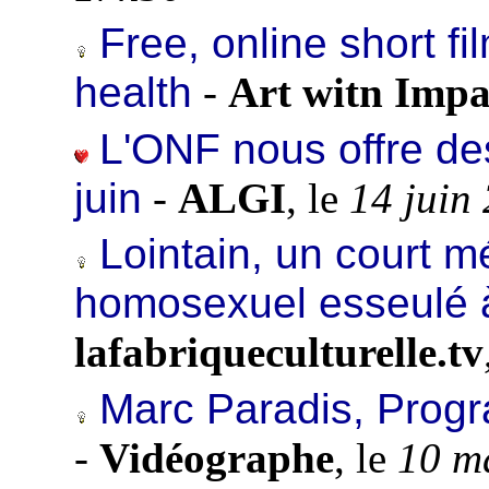
Free, online short fi
health
-
Art witn Impa
L'ONF nous offre des
juin
-
ALGI
, le
14 juin
Lointain, un court m
homosexuel esseulé 
lafabriqueculturelle.tv
Marc Paradis, Progr
-
Vidéographe
, le
10 m