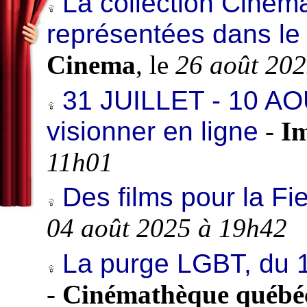
La collection Cinema
représentées dans l
Cinema
, le
26 août 20
31 JUILLET - 10 AOÛ
visionner en ligne
-
Im
11h01
Des films pour la Fie
04 août 2025 à 19h42
La purge LGBT, du 
-
Cinémathèque québé