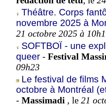
rédaction de têtu
, le
24
Théâtre. Corps fant
novembre 2025 à Mon
21 octobre 2025 à 10h
SOFTBOÏ - une explo
queer
-
Festival Mass
09h23
Le festival de films
octobre à Montréal (e
-
Massimadi
, le
21 oct