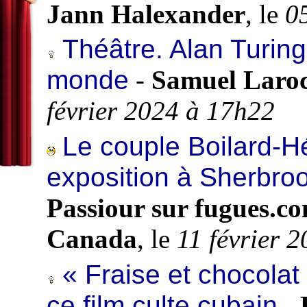
Jann Halexander
, le
0
Théâtre. Alan Turing
monde
-
Samuel Laroc
février 2024 à 17h22
Le couple Boilard-Hé
exposition à Sherbro
Passiour sur fugues.c
Canada
, le
11 février 
« Fraise et chocolat
ce film culte cubain
-