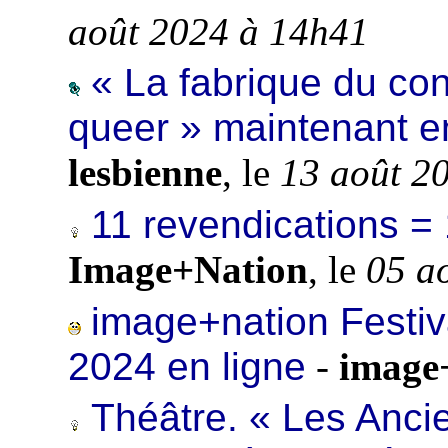
août 2024 à 14h41
« La fabrique du co
queer » maintenant e
lesbienne
, le
13 août 2
11 revendications =
Image+Nation
, le
05 a
image+nation Festiv
2024 en ligne
-
image
Théâtre. « Les Anci