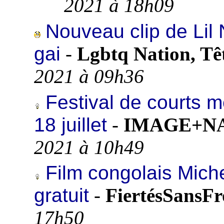
2021 à 18h09
Nouveau clip de Lil 
gai
-
Lgbtq Nation, Tê
2021 à 09h36
Festival de courts 
18 juillet
-
IMAGE+NAT
2021 à 10h49
Film congolais Miche
gratuit
-
FiertésSansFr
17h50