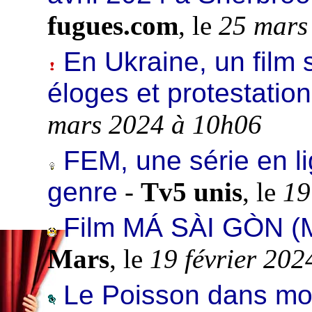
fugues.com
, le
25 mars
En Ukraine, un film 
éloges et protestatio
mars 2024 à 10h06
FEM, une série en li
genre
-
Tv5 unis
, le
19
Film MÁ SÀI GÒN (
Mars
, le
19 février 20
Le Poisson dans mo