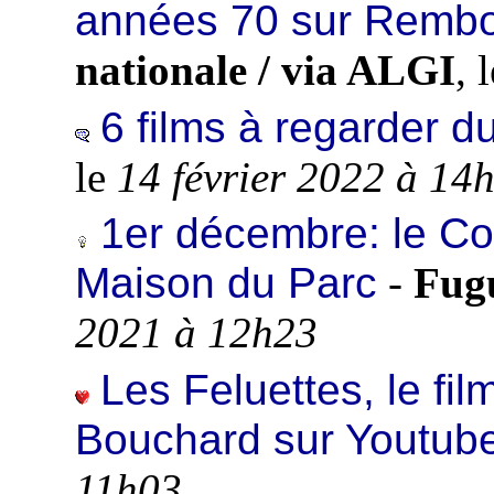
années 70 sur Remb
nationale / via ALGI
, 
6 films à regarder d
le
14 février 2022 à 14
1er décembre: le Con
Maison du Parc
-
Fugu
2021 à 12h23
Les Feluettes, le fil
Bouchard sur Youtub
11h03