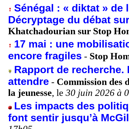
Sénégal : « diktat » de
Décryptage du débat sur
Khatchadourian sur Stop Ho
17 mai : une mobilisati
encore fragiles
-
Stop Hom
Rapport de recherche. L'
attendre
-
Commission des dr
la jeunesse
, le
30 juin 2026 à 
Les impacts des politi
font sentir jusqu’à McGil
17h05