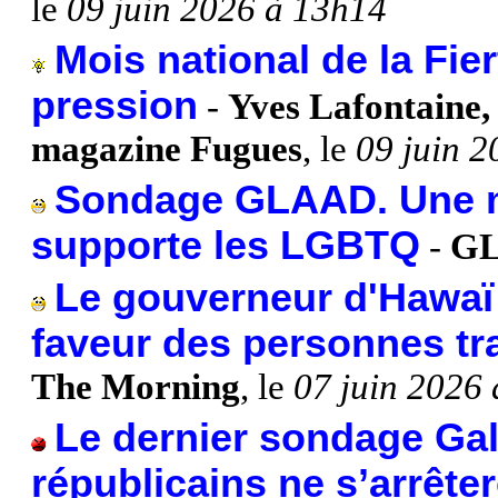
le
09 juin 2026 à 13h14
Mois national de la Fie
pression
-
Yves Lafontaine, 
magazine Fugues
, le
09 juin 
Sondage GLAAD. Une m
supporte les LGBTQ
-
G
Le gouverneur d'Hawaï 
faveur des personnes t
The Morning
, le
07 juin 2026
Le dernier sondage Gal
républicains ne s’arrête