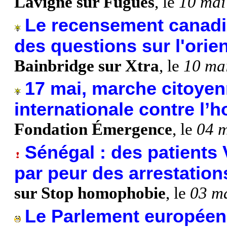
Lavigne sur Fugues
, le
10 mai
Le recensement canadie
des questions sur l'orie
Bainbridge sur Xtra
, le
10 ma
17 mai, marche citoyen
internationale contre l’
Fondation Émergence
, le
04 
Sénégal : des patients 
par peur des arrestatio
sur Stop homophobie
, le
03 m
Le Parlement européen