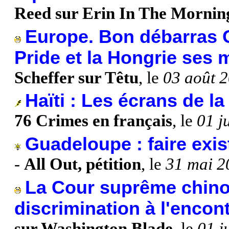
Reed sur Erin In The Mornin
Europe. Bon débarras 
Pride et la Hongrie ses 
Scheffer sur Têtu
, le
03 août 
Haïti : Les écrans de la
76 Crimes en français
, le
01 j
Guadeloupe : faire exi
-
All Out, pétition
, le
31 mai 2
La Cour suprême chinoi
discrimination à l'enco
sur Washington Blade
, le
01 j