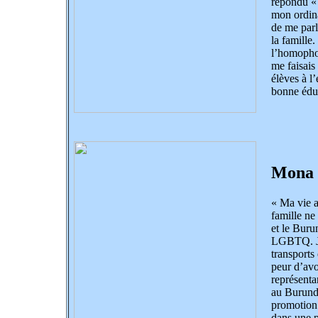
répondu « 
mon ordina
de me parle
la famille
l’homophobi
me faisais 
élèves à l
bonne éduc
Mona
« Ma vie 
famille ne
et le Buru
LGBTQ. Je
transports
peur d’avo
représent
au Burundi
promotion 
dans une 