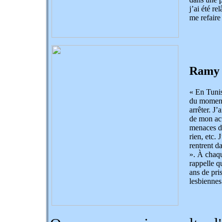
j’ai été re
me refaire 
Ramy
« En Tunisi
du moment 
arrêter. J
de mon act
menaces de
rien, etc. 
rentrent d
». À chaqu
rappelle q
ans de pris
lesbiennes